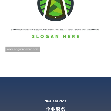
OUR SERVICE
企业服务