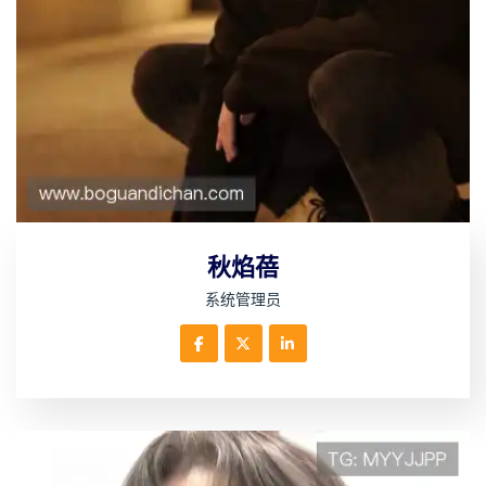
秋焰蓓
系统管理员