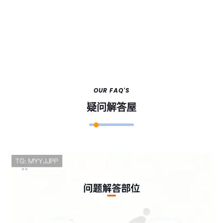
OUR FAQ'S
疑问解答屋