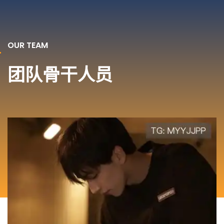
OUR TEAM
团队骨干人员