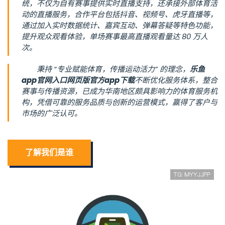
统，不仅为自有赛事提供实时直播支持，还承接外部体育活
动的直播服务，合作平台包括抖音、视频号、虎牙直播等，
通过加入实时数据统计、嘉宾互动、弹幕答疑等特色功能，
提升观众观看体验，单场赛事最高直播观看量达 80 万人
次。
秉持 “专业赋能体育，传播运动活力” 的理念，
乐鱼
app官网入口网页版官方app下载
不断优化服务体系，整合
赛事与传播资源，已成为华南地区颇具影响力的体育服务机
构，凭借可靠的服务品质与创新的运营模式，赢得了客户与
市场的广泛认可。
了解我们是谁