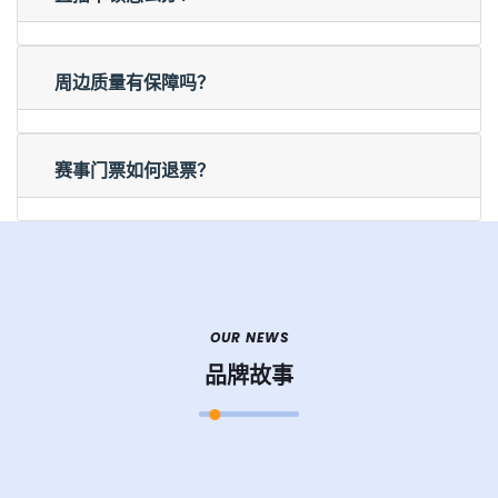
周边质量有保障吗？
赛事门票如何退票？
OUR NEWS
品牌故事