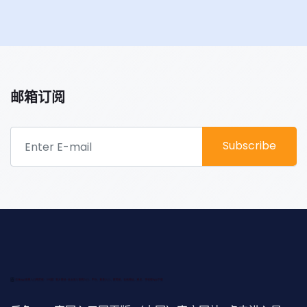
邮箱订阅
Subscribe